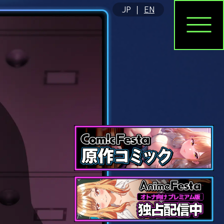
JP
｜
EN