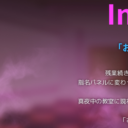
I
「
残業続
指名パネルに変わ
真夜中の教室に現
「