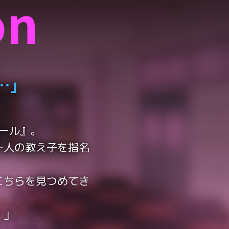
on
…」
ール』。
一人の教え子を指名
こちらを見つめてき
。」